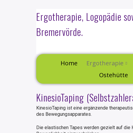
Ergotherapie, Logopädie s
Bremervörde.
Home
Ergotherapie
Ostehütte
KinesioTaping (Selbstzahle
KinesioTaping ist eine ergänzende therapeut
des Bewegungsapparates.
Die elastischen Tapes werden gezielt auf die 