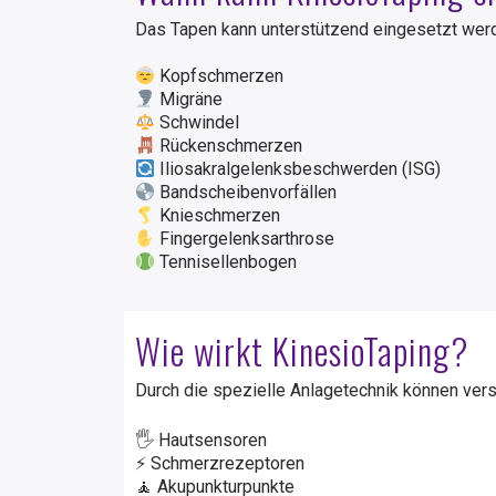
Das Tapen kann unterstützend eingesetzt werd
Kopfschmerzen
Migräne
Schwindel
Rückenschmerzen
Iliosakralgelenksbeschwerden (ISG)
Bandscheibenvorfällen
Knieschmerzen
Fingergelenksarthrose
Tennisellenbogen
Wie wirkt KinesioTaping?
Durch die spezielle Anlagetechnik können ver
🖐️ Hautsensoren
⚡ Schmerzrezeptoren
🧘 Akupunkturpunkte